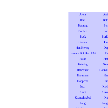
Arens
Arr
Baer
Bal
Benning
Ber
Bochert
Böc
Buck
Burk
Cordes
Cu
den Hertog
De
DozentenKliniken PA6
Ei
Fasse
Fich
Gehring
Gew
Habenicht
Halmai
Hartmann
Ha
Hoppema
Hum
Juch
Kirc
Klodt
Klus
Kronschnabel
Kü
Lang
Lang