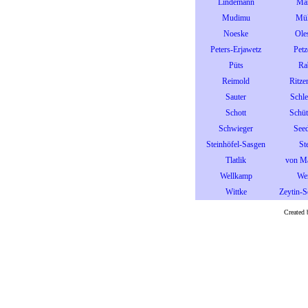
Lindemann
Ma
Mudimu
Mül
Noeske
Ole
Peters-Erjawetz
Petz
Püts
Ra
Reimold
Ritze
Sauter
Schl
Schott
Schüt
Schwieger
See
Steinhöfel-Sasgen
Ste
Tlatlik
von M
Wellkamp
We
Wittke
Zeytin-
Created 