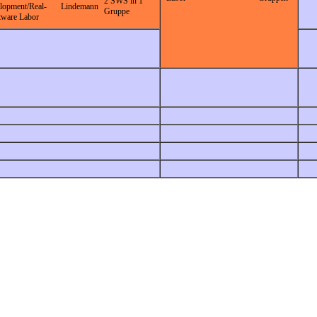
2 SWS in 1
opment/Real-
Lindemann
Gruppe
tware Labor