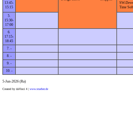
13:45-
SW-Devel
15:15
Time Sof
5.
15:30-
17:00
6.
17:15-
18:45
7. -
8. -
9. -
10. -
5-Jun-2026 (Ra)
Created by daVinci 4 |
www.stueber.de