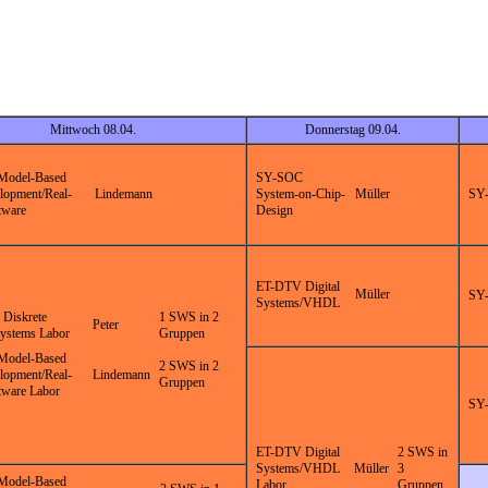
Mittwoch 08.04.
Donnerstag 09.04.
Model-Based
SY-SOC
opment/Real-
Lindemann
System-on-Chip-
Müller
SY-
tware
Design
ET-DTV Digital
Müller
SY-
Systems/VHDL
Diskrete
1 SWS in 2
Peter
Systems Labor
Gruppen
Model-Based
2 SWS in 2
opment/Real-
Lindemann
Gruppen
tware Labor
SY-
ET-DTV Digital
2 SWS in
Systems/VHDL
Müller
3
Model-Based
Labor
Gruppen