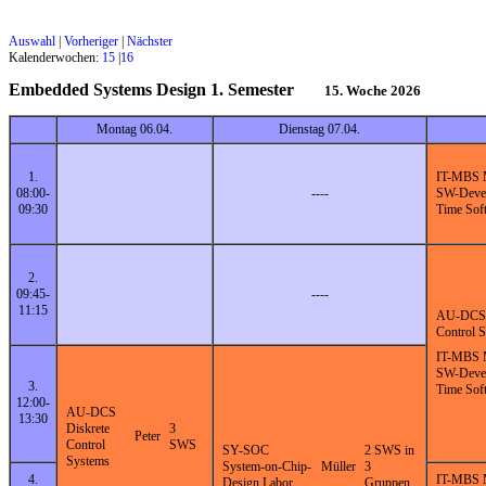
Auswahl
|
Vorheriger
|
Nächster
Kalenderwochen:
15
|
16
Embedded Systems Design 1. Semester
15. Woche 2026
Montag 06.04.
Dienstag 07.04.
1.
IT-MBS 
08:00-
----
SW-Devel
09:30
Time Sof
2.
09:45-
----
11:15
AU-DCS 
Control 
IT-MBS 
SW-Devel
3.
Time Sof
12:00-
AU-DCS
13:30
Diskrete
3
Peter
Control
SWS
SY-SOC
2 SWS in
Systems
System-on-Chip-
Müller
3
4.
IT-MBS 
Design Labor
Gruppen