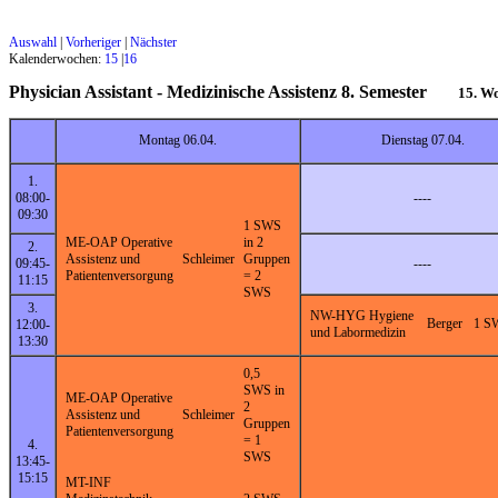
Auswahl
|
Vorheriger
|
Nächster
Kalenderwochen:
15
|
16
Physician Assistant - Medizinische Assistenz 8. Semester
15. W
Montag 06.04.
Dienstag 07.04.
1.
08:00-
----
09:30
1 SWS
ME-OAP Operative
in 2
2.
Assistenz und
Schleimer
Gruppen
09:45-
----
Patientenversorgung
= 2
11:15
SWS
3.
NW-HYG Hygiene
Berger
1 S
12:00-
und Labormedizin
13:30
0,5
SWS in
ME-OAP Operative
2
Assistenz und
Schleimer
Gruppen
Patientenversorgung
= 1
4.
SWS
13:45-
15:15
MT-INF