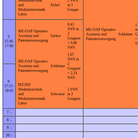
Medizinstechnik
2 SWS
und
Eickel
in 1
Medizininformatik
Gruppe
Labor
0,43
1
SWS in
ME-OAP Operative
in
ME-OAP Operative
2
Assistenz und
Schleimer
G
Assistenz und
Sachse
5.
Gruppen
Patientenversorgung
=
Patientenversorgung
15:30-
= 0,86
S
17:00
SWS
1,07
SWS in
ME-OAP Operative
2
Assistenz und
Schleimer
Gruppen
Patientenversorgung
= 2,14
SWS
6.
MT-INF
17:15-
Medizinstechnik
2 SWS
18:45
und
Schwarze
in 2
Medizininformatik
Gruppen
Labor
7. -
8. -
9. -
10. -