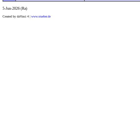
5-Jun-2026 (Ra)
Created by daVinci 4 |
www.stueber.de