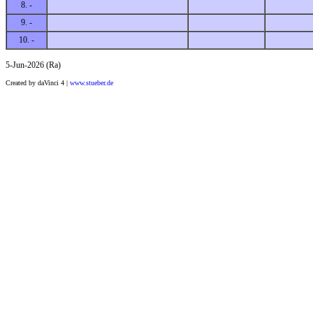
8. -
9. -
10. -
5-Jun-2026 (Ra)
Created by daVinci 4 |
www.stueber.de