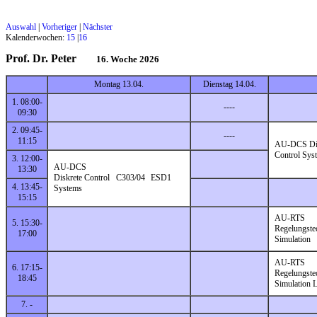
Auswahl
|
Vorheriger
|
Nächster
Kalenderwochen:
15
|
16
Prof. Dr. Peter
16. Woche 2026
Montag 13.04.
Dienstag 14.04.
1. 08:00-
----
09:30
2. 09:45-
----
11:15
AU-DCS Dis
Control Sys
3. 12:00-
AU-DCS
13:30
Diskrete Control
C303/04
ESD1
4. 13:45-
Systems
15:15
AU-RTS
5. 15:30-
Regelungste
17:00
Simulation
AU-RTS
6. 17:15-
Regelungste
18:45
Simulation 
7. -