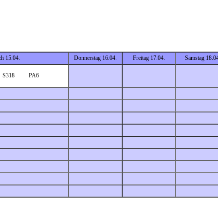
h 15.04.
Donnerstag 16.04.
Freitag 17.04.
Samstag 18.04
S318
PA6