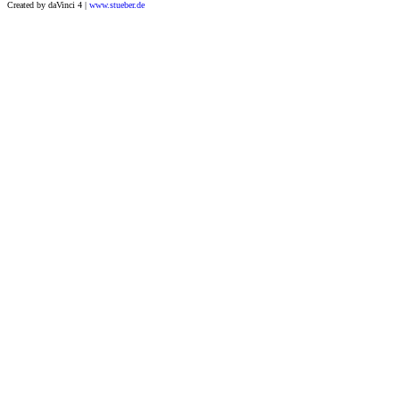
Created by daVinci 4 |
www.stueber.de