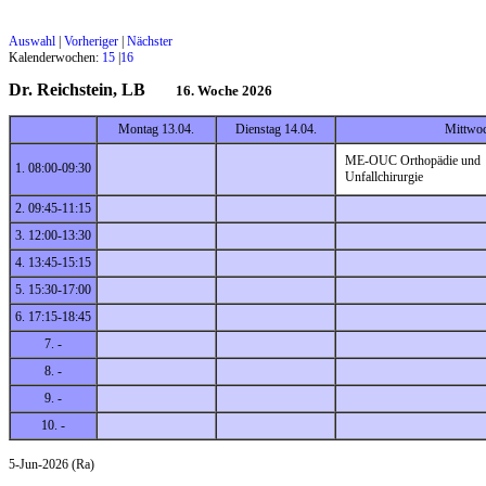
Auswahl
|
Vorheriger
|
Nächster
Kalenderwochen:
15
|
16
Dr. Reichstein, LB
16. Woche 2026
Montag 13.04.
Dienstag 14.04.
Mittwoc
ME-OUC Orthopädie und
1. 08:00-09:30
Unfallchirurgie
2. 09:45-11:15
3. 12:00-13:30
4. 13:45-15:15
5. 15:30-17:00
6. 17:15-18:45
7. -
8. -
9. -
10. -
5-Jun-2026 (Ra)