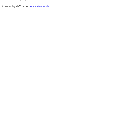
Created by daVinci 4 |
www.stueber.de