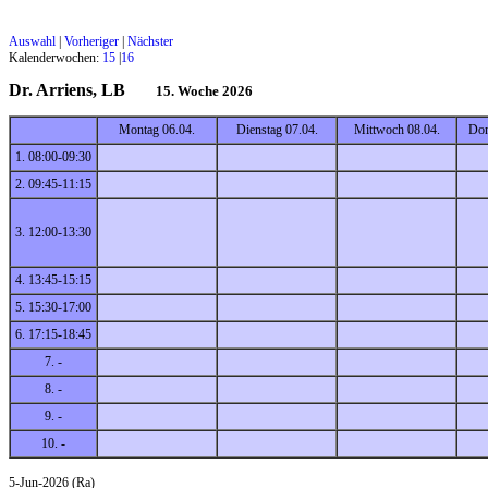
Auswahl
|
Vorheriger
|
Nächster
Kalenderwochen:
15
|
16
Dr. Arriens, LB
15. Woche 2026
Montag 06.04.
Dienstag 07.04.
Mittwoch 08.04.
Don
1. 08:00-09:30
2. 09:45-11:15
3. 12:00-13:30
4. 13:45-15:15
5. 15:30-17:00
6. 17:15-18:45
7. -
8. -
9. -
10. -
5-Jun-2026 (Ra)