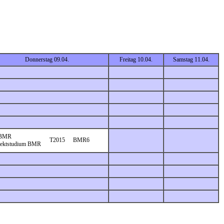
Donnerstag 09.04.
Freitag 10.04.
Samstag 11.04.
-BMR
T2015
BMR6
jektstudium BMR