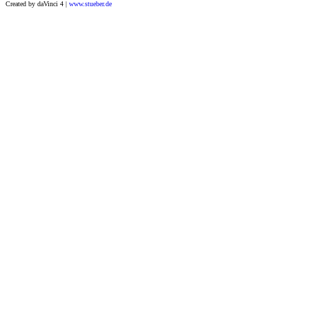
Created by daVinci 4 |
www.stueber.de