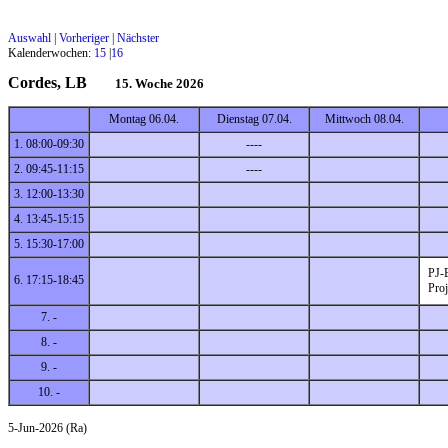
Auswahl
|
Vorheriger
|
Nächster
Kalenderwochen:
15
|
16
Cordes, LB
15. Woche 2026
Montag 06.04.
Dienstag 07.04.
Mittwoch 08.04.
1. 08:00-09:30
----
2. 09:45-11:15
----
3. 12:00-13:30
4. 13:45-15:15
5. 15:30-17:00
PJ
6. 17:15-18:45
Pro
7. -
8. -
9. -
10. -
5-Jun-2026 (Ra)