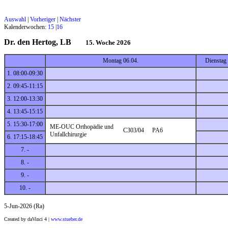
Auswahl
|
Vorheriger
|
Nächster
Kalenderwochen:
15
|
16
Dr. den Hertog, LB
15. Woche 2026
Montag 06.04.
Dienstag 
1. 08:00-09:30
2. 09:45-11:15
3. 12:00-13:30
4. 13:45-15:15
5. 15:30-17:00
ME-OUC Orthopädie und
C303/04
PA6
Unfallchirurgie
6. 17:15-18:45
7. -
8. -
9. -
10. -
5-Jun-2026 (Ra)
Created by daVinci 4 |
www.stueber.de