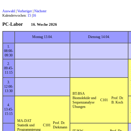
Auswahl
|
Vorheriger
|
Nächster
Kalenderwochen:
15
|
16
PC-Labor
16. Woche 2026
Montag 13.04.
Dienstag 14.04.
1.
08:00-
09:30
2.
09:45-
11:15
3.
12:00-
13:30
BT-BSA
Biomoleküle und
Prof. Dr.
C101
Sequenzanalyse
B. Koch
4.
Übungen
13:45-
15:15
MA-DAT
Prof. Dr.
Statistik und
C101
Diekmann
Programmierung
IT-ISW
Prof. Dr.