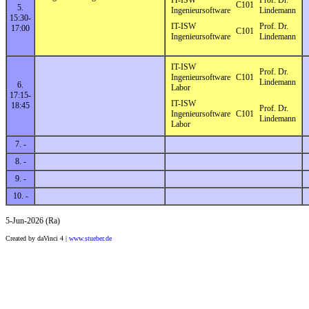
C101
5.
Ingenieursoftware
Lindemann
15:30-
IT-ISW
Prof. Dr.
17:00
C101
Ingenieursoftware
Lindemann
IT-ISW
Prof. Dr.
Ingenieursoftware
C101
Lindemann
6.
Labor
17:15-
IT-ISW
18:45
Prof. Dr.
Ingenieursoftware
C101
Lindemann
Labor
7. -
8. -
9. -
10. -
5-Jun-2026 (Ra)
Created by daVinci 4 |
www.stueber.de