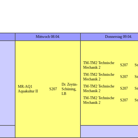
Mittwoch 08.04.
Donnerstag 09.04.
TM-TM2 Technische
S207
St
Mechanik 2
TM-TM2 Technische
S207
St
Mechanik 2
Dr. Zeytin-
TM-TM2 Technische
MR-AQ1
S207
St
S207
Schüning,
Mechanik 2
Aquakultur II
LB
TM-TM2 Technische
S207
St
Mechanik 2