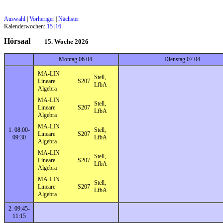
Auswahl
|
Vorheriger
|
Nächster
Kalenderwochen:
15
|
16
Hörsaal
15. Woche 2026
Montag 06.04.
Dienstag 07.04.
MA-LIN
Stell,
Lineare
S207
LfbA
Algebra
MA-LIN
Stell,
Lineare
S207
LfbA
Algebra
MA-LIN
1. 08:00-
Stell,
Lineare
S207
09:30
LfbA
Algebra
MA-LIN
Stell,
Lineare
S207
LfbA
Algebra
MA-LIN
Stell,
Lineare
S207
LfbA
Algebra
2. 09:45-
11:15