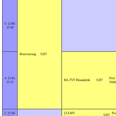
3. 12:00-
13:30
Reservierung
S207
4. 13:45-
Prof.
BA-TVF Bioanalytik
S207
15:15
Wittk
5. 15:30-
LT-LMV
Pro
S207