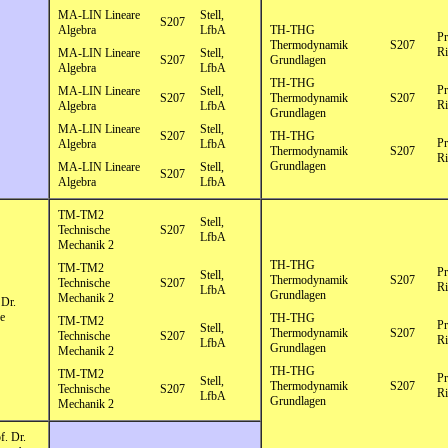
MA-LIN Lineare
Stell,
S207
Algebra
LfbA
TH-THG
Pr
Thermodynamik
S207
Ri
MA-LIN Lineare
Stell,
S207
Grundlagen
Algebra
LfbA
TH-THG
Pr
MA-LIN Lineare
Stell,
S207
Thermodynamik
S207
Ri
Algebra
LfbA
Grundlagen
MA-LIN Lineare
Stell,
S207
TH-THG
Pr
Algebra
LfbA
Thermodynamik
S207
Ri
Grundlagen
MA-LIN Lineare
Stell,
S207
Algebra
LfbA
TM-TM2
Stell,
Technische
S207
LfbA
Mechanik 2
TH-THG
TM-TM2
Pr
Stell,
Thermodynamik
S207
Technische
S207
Ri
LfbA
Grundlagen
Mechanik 2
 Dr.
e
TH-THG
TM-TM2
Pr
Stell,
Thermodynamik
S207
Technische
S207
Ri
LfbA
Grundlagen
Mechanik 2
TH-THG
TM-TM2
Pr
Stell,
Thermodynamik
S207
Technische
S207
Ri
LfbA
Grundlagen
Mechanik 2
f. Dr.