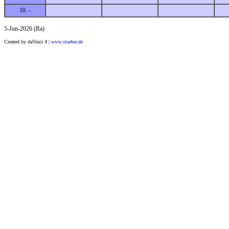
10. -
5-Jun-2026 (Ra)
Created by daVinci 4 |
www.stueber.de