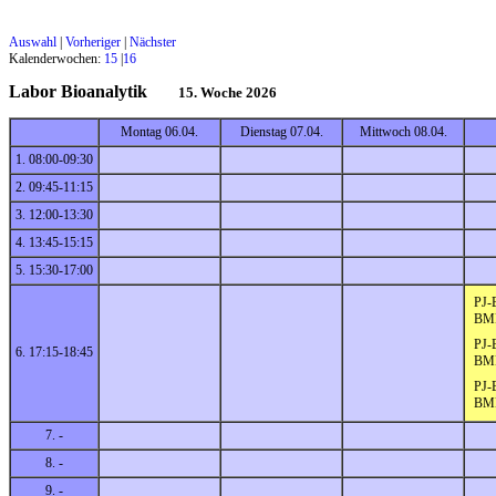
Auswahl
|
Vorheriger
|
Nächster
Kalenderwochen:
15
|
16
Labor Bioanalytik
15. Woche 2026
Montag 06.04.
Dienstag 07.04.
Mittwoch 08.04.
1. 08:00-09:30
2. 09:45-11:15
3. 12:00-13:30
4. 13:45-15:15
5. 15:30-17:00
PJ-
BM
PJ-
6. 17:15-18:45
BM
PJ-
BM
7. -
8. -
9. -