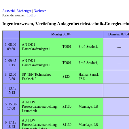
Auswahl
|
Vorheriger
|
Nächster
Kalenderwochen:
15
|
16
Ingenieurwesen, Vertiefung Anlagenbetriebstechnik-Energiet
Montag 06.04.
Dienstag 07.04
1. 08:00-
AN-DK1
T0001
Prof. Seedorf,
----
09:30
Dampfkraftanlagen 1
2. 09:45-
AN-DK1
T0001
Prof. Seedorf,
----
11:15
Dampfkraftanlagen 1
3. 12:00-
SP-TEN Technisches
Halmai-Samel,
S125
13:30
Englisch 2
FSZ
4. 13:45-
15:15
AU-PDV
5. 15:30-
Prozessdatenverarbeitung,
Z1130
Menslage, LB
17:00
Leittechnik
AU-PDV
6. 17:15-
Prozessdatenverarbeitung,
Z1130
Menslage, LB
18:45
Leittechnik, Labor