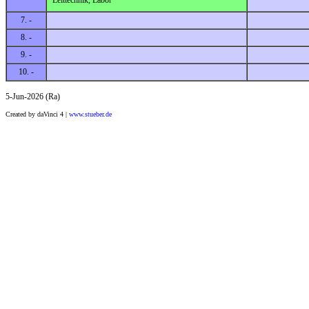
7. -
8. -
9. -
10. -
5-Jun-2026 (Ra)
Created by daVinci 4 |
www.stueber.de