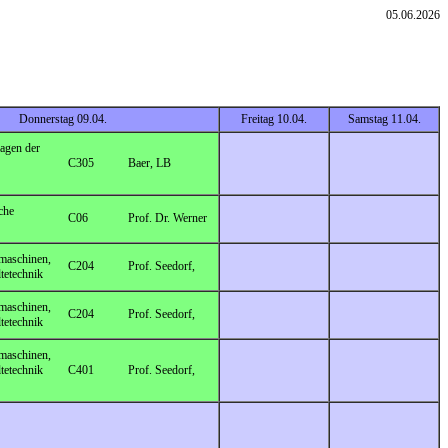
05.06.2026
Donnerstag 09.04.
Freitag 10.04.
Samstag 11.04.
gen der
C305
Baer, LB
che
C06
Prof. Dr. Werner
maschinen,
C204
Prof. Seedorf,
tetechnik
maschinen,
C204
Prof. Seedorf,
tetechnik
maschinen,
tetechnik
C401
Prof. Seedorf,