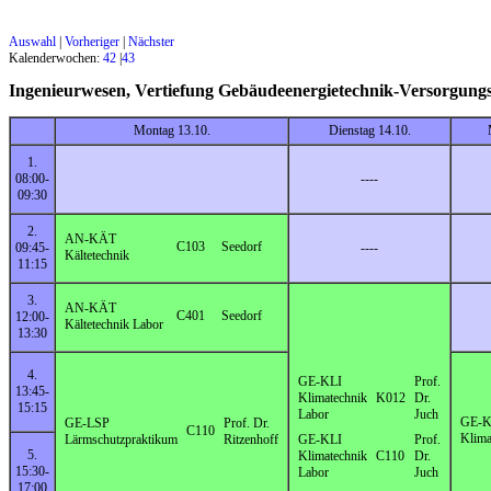
Auswahl
|
Vorheriger
|
Nächster
Kalenderwochen:
42
|
43
Ingenieurwesen, Vertiefung Gebäudeenergietechnik-Versorgu
Montag 13.10.
Dienstag 14.10.
1.
08:00-
----
09:30
2.
AN-KÄT
C103
Seedorf
09:45-
----
Kältetechnik
11:15
3.
AN-KÄT
C401
Seedorf
12:00-
Kältetechnik Labor
13:30
4.
GE-KLI
Prof.
13:45-
Klimatechnik
K012
Dr.
15:15
Labor
Juch
GE-K
GE-LSP
Prof. Dr.
C110
Klima
Lärmschutzpraktikum
Ritzenhoff
GE-KLI
Prof.
5.
Klimatechnik
C110
Dr.
15:30-
Labor
Juch
17:00