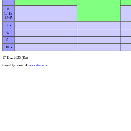
6.
17:15-
18:45
7. -
8. -
9. -
10. -
17-Dez-2025 (Ra)
Created by daVinci 4 |
www.stueber.de