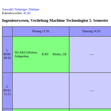
Auswahl
|
Vorheriger
|
Nächster
Kalenderwochen:
42
|
43
Ingenieurwesen, Vertiefung Maritime Technologien 5. Semes
Montag 13.10.
Dienstag 14.10.
1.
WI-ABA Offshore-
08:00-
K301
Böcker, LB
----
Anlagenbau
09:30
2.
09:45-
----
11:15