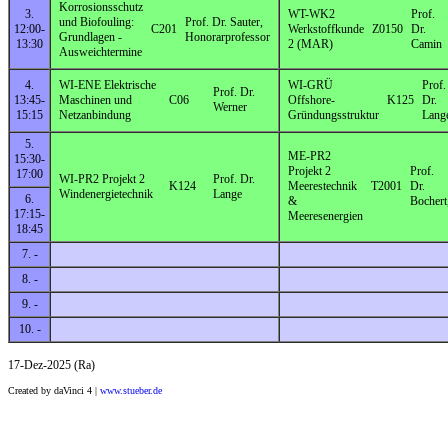
Korrosionsschutz
3.
WT-WK2
Prof.
und Biofouling:
Prof. Dr. Sauter,
12:00-
C201
Werkstoffkunde
Z0150
Dr.
Grundlagen -
Honorarprofessor
13:30
2 (MAR)
Camin
Ausweichtermine
4.
WI-ENE Elektrische
WI-GRÜ
Prof.
Prof. Dr.
13:45-
Maschinen und
C06
Offshore-
K125
Dr.
Werner
15:15
Netzanbindung
Gründungsstruktur
Lang
5.
ME-PR2
15:30-
Projekt 2
Prof.
17:00
WI-PR2 Projekt 2
Prof. Dr.
K124
Meerestechnik
T2001
Dr.
Windenergietechnik
Lange
6.
&
Bochert
17:15-
Meeresenergien
18:45
7. -
8. -
9. -
10. -
17-Dez-2025 (Ra)
Created by daVinci 4 |
www.stueber.de