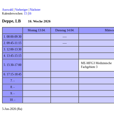
Auswahl
|
Vorheriger
|
Nächster
Kalenderwochen:
15
|
16
Deppe, LB
16. Woche 2026
Montag 13.04.
Dienstag 14.04.
Mittwo
1. 08:00-09:30
----
2. 09:45-11:15
----
3. 12:00-13:30
4. 13:45-15:15
ME-MFG3 Medizinische
5. 15:30-17:00
Fachgebiete 3
6. 17:15-18:45
7. -
8. -
9. -
10. -
5-Jun-2026 (Ra)