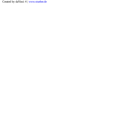
Created by daVinci 4 |
www.stueber.de