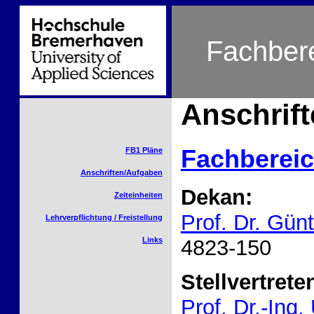
Fachbere
Anschrif
Fachbereic
FB1 Pläne
Anschriften/Aufgaben
Dekan:
Zeiteinheiten
Prof. Dr. Günt
Lehrverpflichtung / Freistellung
4823-150
Links
Stellvertret
Prof. Dr.-Ing