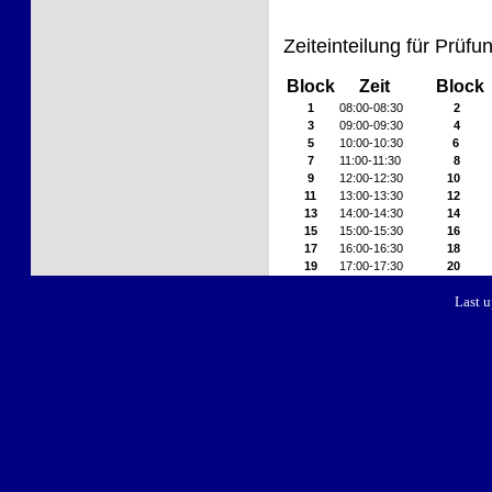
Zeiteinteilung für Prüfu
Block
Zeit
Block
1
08:00-08:30
2
3
09:00-09:30
4
5
10:00-10:30
6
7
11:00-11:30
8
9
12:00-12:30
10
11
13:00-13:30
12
13
14:00-14:30
14
15
15:00-15:30
16
17
16:00-16:30
18
19
17:00-17:30
20
Last 