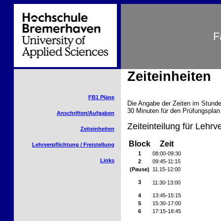
F
Zeiteinheiten
FB1 Pläne
Die Angabe der Zeiten im Stunden
30 Minuten für den Prüfungsplan
Anschriften/Aufgaben
Zeiteinteilung für Lehr
Zeiteinheiten
Block
Zeit
Lehrverpflichtung / Freistellung
1
08:00-09:30
Links
2
09:45-11:15
(Pause)
11.15-12:00
3
11:30-13:00
4
13:45-15:15
5
15:30-17:00
6
17:15-18:45