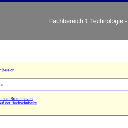
Fachbereich 1 Technologie -
 Bereich
le
chule Bremerhaven
f der Hochschulseite