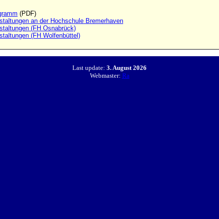
ogramm
(PDF)
nstaltungen an der Hochschule Bremerhaven
nstaltungen (FH Osnabrück)
staltungen (FH Wolfenbüttel)
Last update:
3. August 2026
Webmaster:
Ra