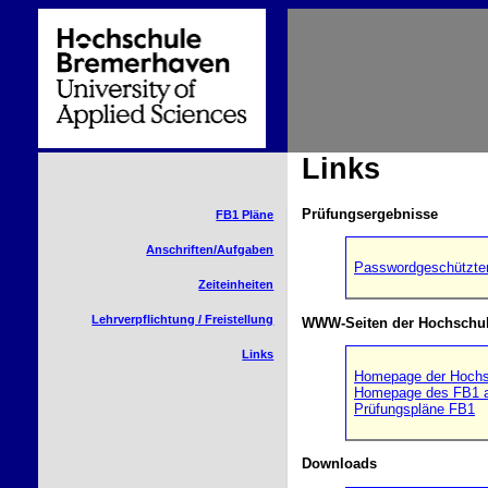
Links
Prüfungsergebnisse
FB1 Pläne
Anschriften/Aufgaben
Passwordgeschützter
Zeiteinheiten
Lehrverpflichtung / Freistellung
WWW-Seiten der Hochschu
Links
Homepage der Hochs
Homepage des FB1 au
Prüfungspläne FB1
Downloads